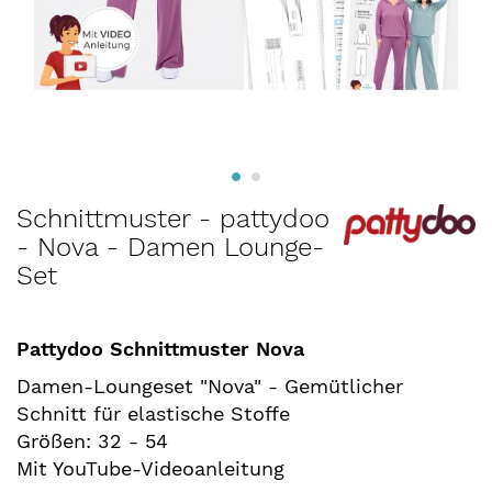
Zum
Schnittmuster - pattydoo
Anfang
- Nova - Damen Lounge-
der
Set
Bildergalerie
springen
Pattydoo Schnittmuster Nova
Damen-Loungeset "Nova" - Gemütlicher
Schnitt für elastische Stoffe
Größen: 32 - 54
Mit YouTube-Videoanleitung