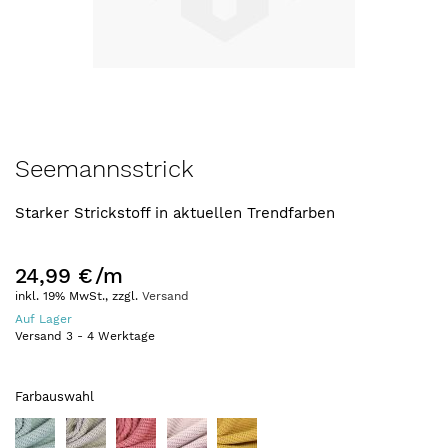
Zum
Seemannsstrick
Anfang
der
Starker Strickstoff in aktuellen Trendfarben
Bildergalerie
springen
24,99 €
/m
inkl. 19% MwSt., zzgl.
Versand
Auf Lager
Versand
3
-
4
Werktage
Farbauswahl