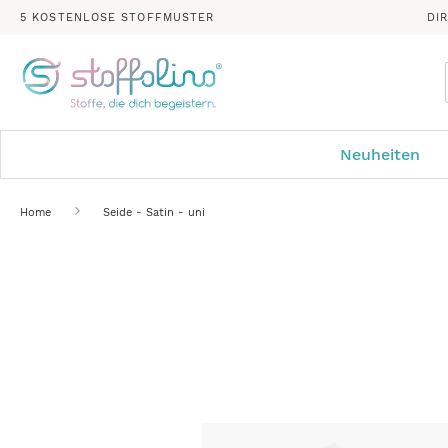
5 KOSTENLOSE STOFFMUSTER
DI
Neuheiten
Home
Seide - Satin - uni
Zum
Ende
der
Bildergalerie
springen