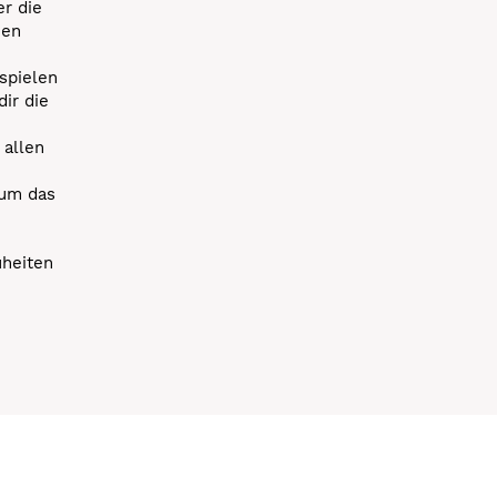
r die
uen
spielen
dir die
 allen
 um das
uheiten