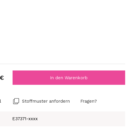
 €
In den Warenkorb
l
Stoffmuster anfordern
Fragen?
E37371-xxxx