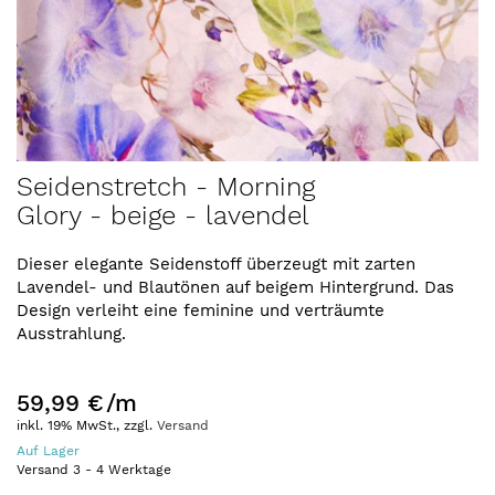
Zum
Seidenstretch - Morning
Anfang
Glory - beige - lavendel
der
Bildergalerie
springen
Dieser elegante Seidenstoff überzeugt mit zarten
Lavendel- und Blautönen auf beigem Hintergrund. Das
Design verleiht eine feminine und verträumte
Ausstrahlung.
59,99 €
/m
inkl. 19% MwSt., zzgl.
Versand
Auf Lager
Versand
3
-
4
Werktage