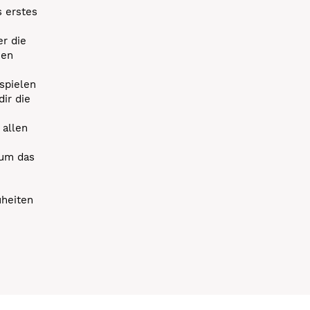
s erstes
r die
uen
spielen
dir die
 allen
 um das
uheiten