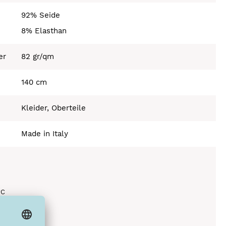
92% Seide
8% Elasthan
er
82 gr/qm
140 cm
Kleider, Oberteile
Made in Italy
°C
ich