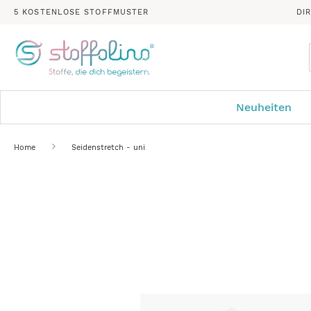
5 KOSTENLOSE STOFFMUSTER
DI
Neuheiten
Home
Seidenstretch - uni
Zum
Ende
der
Bildergalerie
springen