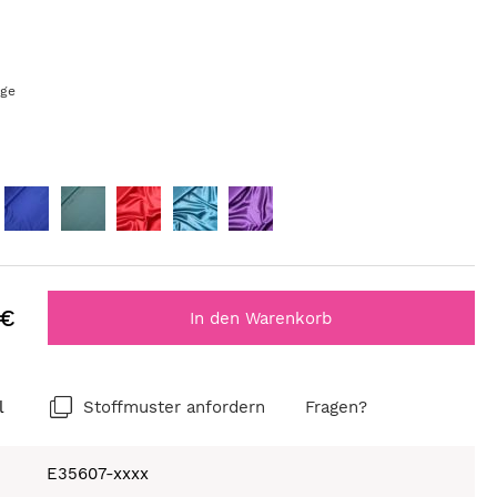
age
 €
In den Warenkorb
l
Stoffmuster anfordern
Fragen?
E35607-xxxx