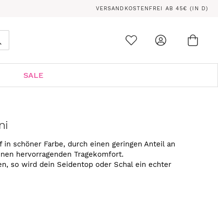
VERSANDKOSTENFREI AB 45€ (IN D)
Ware
0
Suche
SALE
ni
f in schöner Farbe, durch einen geringen Anteil an
einen hervorragenden Tragekomfort.
ien, so wird dein Seidentop oder Schal ein echter