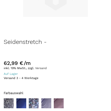
Zum
Seidenstretch -
Anfang
der
Bildergalerie
springen
62,99 €
/m
inkl. 19% MwSt., zzgl.
Versand
Auf Lager
Versand
3
-
4
Werktage
Farbauswahl