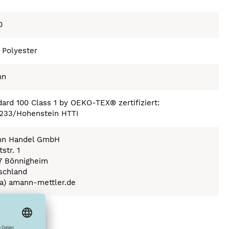
0
 Polyester
nn
ard 100 Class 1 by OEKO-TEX® zertifiziert:
233/Hohenstein HTTI
n Handel GmbH
str. 1
7 Bönnigheim
schland
(a) amann-mettler.de
ex