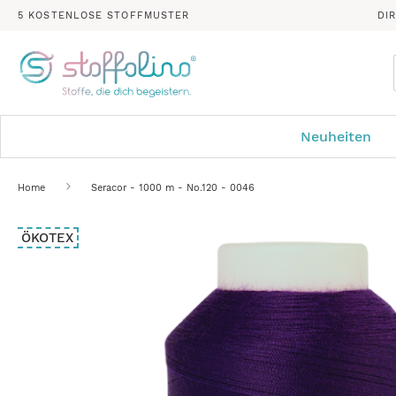
5 KOSTENLOSE STOFFMUSTER
DI
Neuheiten
Home
Seracor - 1000 m - No.120 - 0046
Zum
ÖKOTEX
Ende
der
Bildergalerie
springen