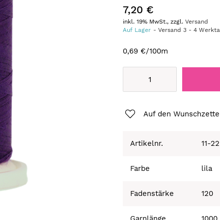
7,20 €
inkl. 19% MwSt., zzgl.
Versand
Auf Lager
Versand
3
-
4
Werkt
0,69 €
/100m
Auf den Wunschzette
Artikelnr.
11-2
Farbe
lila
Fadenstärke
120
Garnlänge
1000