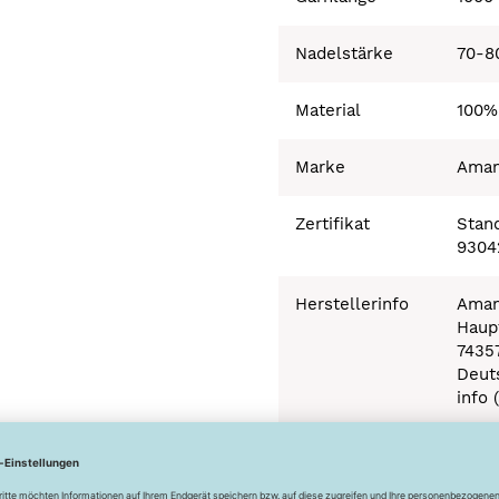
Nadelstärke
70-8
Material
100%
Marke
Ama
Zertifikat
Stand
9304
Herstellerinfo
Aman
Haupt
7435
Deut
info 
Besonderheiten
Ökot