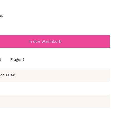
age
In den Warenkorb
l
Fragen?
227-0046