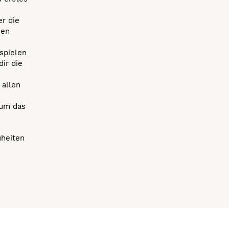
r die
uen
spielen
dir die
 allen
 um das
uheiten