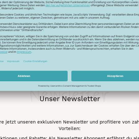
gkeit. Er kann für den gesamten Overlockbereich eingesetzt wer
en Kern auf, um den geschmeidige Fasern gesponnen sind. Das ve
Newsletter
Unser Newsletter
e jetzt unseren exklusiven Newsletter und profitiere von za
Vorteilen:
ktionen und Rabatte: Als Newsletter Abonnent erfährst du al