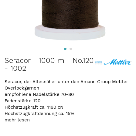
Zum
Seracor - 1000 m - No.120
Anfang
- 1002
der
Bildergalerie
springen
Seracor, der Allesnäher unter den Amann Group Mettler
Overlockgarnen
empfohlene Nadelstärke 70-80
Fadenstärke 120
Höchstzugkraft ca. 1190 cN
Höchstzugkraftdehnung ca. 15%
mehr lesen