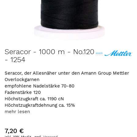
Zum
Seracor - 1000 m - No.120
Anfang
- 1254
der
Bildergalerie
springen
Seracor, der Allesnäher unter den Amann Group Mettler
Overlockgarnen
empfohlene Nadelstärke 70-80
Fadenstärke 120
Höchstzugkraft ca. 1190 cN
Höchstzugkraftdehnung ca. 15%
mehr lesen
7,20 €