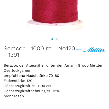
Zum
Seracor - 1000 m - No.120
Anfang
- 1391
der
Bildergalerie
springen
Seracor, der Allesnäher unter den Amann Group Mettler
Overlockgarnen
empfohlene Nadelstärke 70-80
Fadenstärke 120
Höchstzugkraft ca. 1190 cN
Höchstzugkraftdehnung ca. 15%
mehr lesen