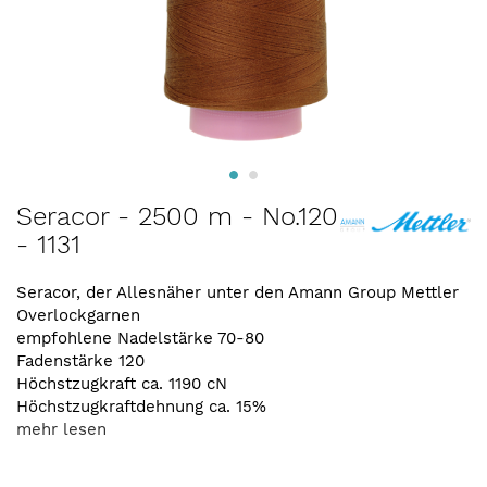
Zum
Seracor - 2500 m - No.120
Anfang
- 1131
der
Bildergalerie
springen
Seracor, der Allesnäher unter den Amann Group Mettler
Overlockgarnen
empfohlene Nadelstärke 70-80
Fadenstärke 120
Höchstzugkraft ca. 1190 cN
Höchstzugkraftdehnung ca. 15%
mehr lesen