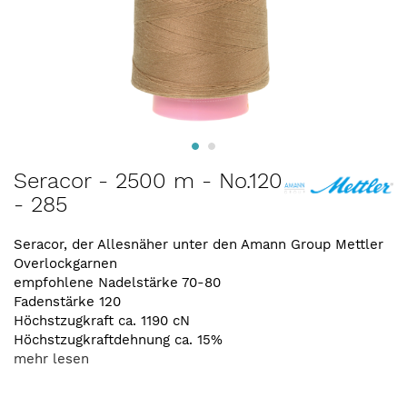
Zum
Seracor - 2500 m - No.120
Anfang
- 285
der
Bildergalerie
springen
Seracor, der Allesnäher unter den Amann Group Mettler
Overlockgarnen
empfohlene Nadelstärke 70-80
Fadenstärke 120
Höchstzugkraft ca. 1190 cN
Höchstzugkraftdehnung ca. 15%
mehr lesen