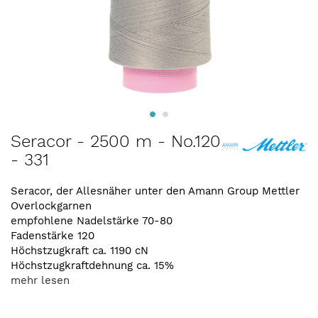
Zum
Seracor - 2500 m - No.120
Anfang
- 331
der
Bildergalerie
springen
Seracor, der Allesnäher unter den Amann Group Mettler
Overlockgarnen
empfohlene Nadelstärke 70-80
Fadenstärke 120
Höchstzugkraft ca. 1190 cN
Höchstzugkraftdehnung ca. 15%
mehr lesen