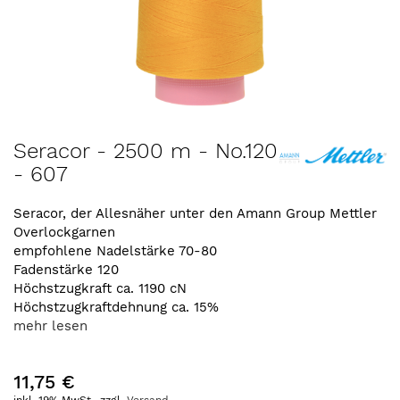
Zum
Seracor - 2500 m - No.120
Anfang
- 607
der
Bildergalerie
springen
Seracor, der Allesnäher unter den Amann Group Mettler
Overlockgarnen
empfohlene Nadelstärke 70-80
Fadenstärke 120
Höchstzugkraft ca. 1190 cN
Höchstzugkraftdehnung ca. 15%
mehr lesen
11,75 €