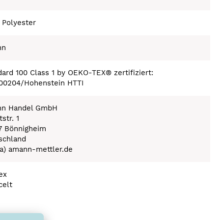
 Polyester
nn
ard 100 Class 1 by OEKO-TEX® zertifiziert:
.00204/Hohenstein HTTI
n Handel GmbH
str. 1
7 Bönnigheim
schland
(a) amann-mettler.de
ex
celt