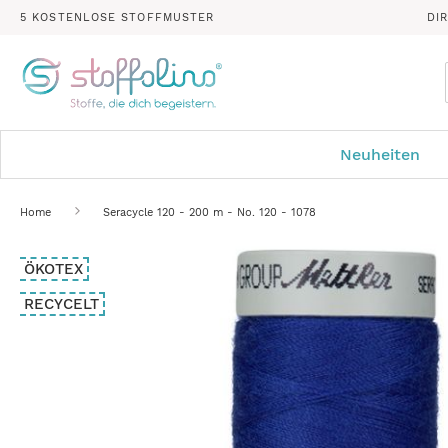
5 KOSTENLOSE STOFFMUSTER
DI
Neuheiten
Home
Seracycle 120 - 200 m - No. 120 - 1078
Zum
ÖKOTEX
Ende
der
RECYCELT
Bildergalerie
springen