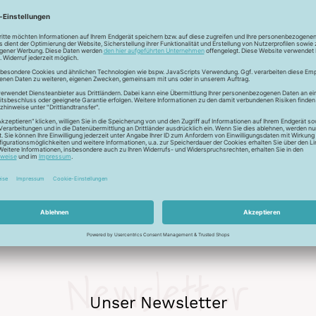
essourcenbewusste Projekte. Der gesamte Artikel basiert auf u
n, vereint das Garn höchste ökologische Anforderungen mit der
s Spulenkörpers wird auf 100 % recyceltes Polystyrol zurückgegr
rtige Nähgarn meistert verschiedenste Stoff- und Sticharten. 
uf ganzer Linie. Aufgrund seiner Konstruktion - UmspinnZwirn 
®
 das macht SERACYCLE
zu einem ausgezeichneten Allrounder. Da
ns umsetzen.
Newsletter
Unser Newsletter