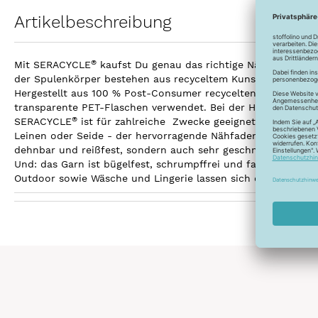
Artikelbeschreibung
®
Mit SERACYCLE
kaufst Du genau das richtige Nähgarn für r
der Spulenkörper bestehen aus recyceltem Kunststoff.
Hergestellt aus 100 % Post-Consumer recycelten PET-Flasche
transparente PET-Flaschen verwendet. Bei der Herstellung de
®
SERACYCLE
ist für zahlreiche Zwecke geeignet. Das hochwe
Leinen oder Seide - der hervorragende Nähfaden überzeugt a
dehnbar und reißfest, sondern auch sehr geschmeidig.
Und: das Garn ist bügelfest, schrumpffrei und farbecht.All
Outdoor sowie Wäsche und Lingerie lassen sich damit beste