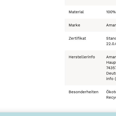
Material
100%
Marke
Ama
Zertifikat
Stand
22.0
Herstellerinfo
Aman
Haupt
7435
Deut
info 
Besonderheiten
Ökot
Recy