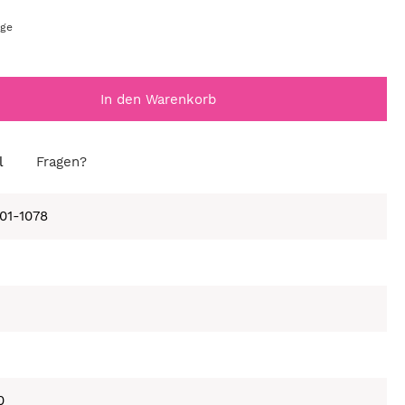
age
In den Warenkorb
l
Fragen?
001-1078
0