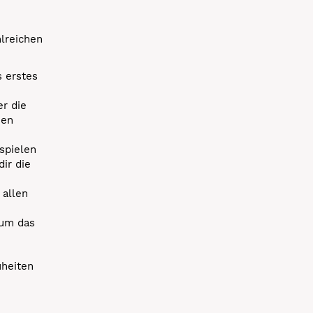
hlreichen
s erstes
r die
uen
spielen
dir die
 allen
 um das
uheiten