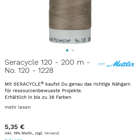
Zum
Seracycle 120 - 200 m -
Anfang
No. 120 - 1228
der
Bildergalerie
®
springen
Mit SERACYCLE
kaufst Du genau das richtige Nähgarn
für ressourcenbewusste Projekte.
Erhältlich in bis zu 36 Farben
mehr lesen
5,35 €
inkl. 19% MwSt., zzgl.
Versand