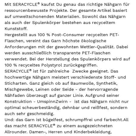
®
Mit SERACYCLE
kaufst Du genau das richtige Nähgarn für
ressourcenbewusste Projekte. Der gesamte Artikel basiert
auf umweltschonenden Materialien. Sowohl das Nähgarn
als auch der Spulenkörper bestehen aus recyceltem
Kunststoff.
Hergestellt aus 100 % Post-Consumer recycelten PET-
Flaschen, vereint das Garn höchste ökologische
Anforderungen mit der gewohnten Mettler-Qualität. Dabei
werden ausschließlich transparente PET-Flaschen
verwendet. Bei der Herstellung des Spulenkörpers wird auf
100 % recyceltes Polystyrol zurückgegriffen.
®
SERACYCLE
ist für zahlreiche Zwecke geeignet. Das
hochwertige Nähgarn meistert verschiedenste Stoff- und
Sticharten. Ganz gleich ob auf Baumwolle, Synthetik,
Mischgewebe, Leinen oder Seide - der hervorragende
Nähfaden überzeugt auf ganzer Linie. Aufgrund seiner
Konstruktion - UmspinnZwirn - ist das Nähgarn nicht nur
optimal scheuerbeständig, dehnbar und reißfest, sondern
auch sehr geschmeidig.
Und: das Garn ist bügelfest, schrumpffrei und farbecht.All
®
das macht SERACYCLE
zu einem ausgezeichneten
Allrounder. Damen-, Herren und Kinderbekleidung,