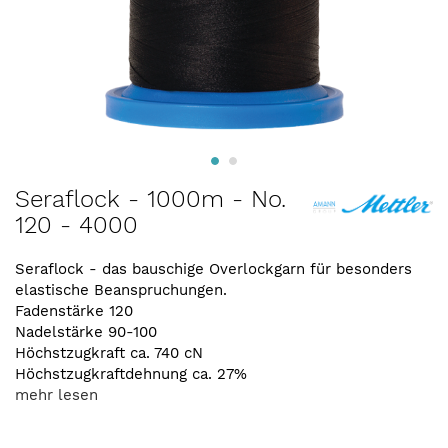
Zum
Seraflock - 1000m - No.
Anfang
120 - 4000
der
Bildergalerie
springen
Seraflock - das bauschige Overlockgarn für besonders
elastische Beanspruchungen.
Fadenstärke 120
Nadelstärke 90-100
Höchstzugkraft ca. 740 cN
Höchstzugkraftdehnung ca. 27%
mehr lesen