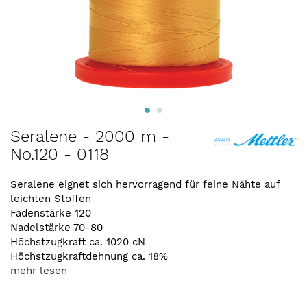
Zum
Seralene - 2000 m -
Anfang
No.120 - 0118
der
Bildergalerie
springen
Seralene eignet sich hervorragend für feine Nähte auf
leichten Stoffen
Fadenstärke 120
Nadelstärke 70-80
Höchstzugkraft ca. 1020 cN
Höchstzugkraftdehnung ca. 18%
mehr lesen