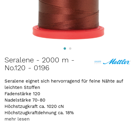
Zum
Seralene - 2000 m -
Anfang
No.120 - 0196
der
Bildergalerie
springen
Seralene eignet sich hervorragend für feine Nähte auf
leichten Stoffen
Fadenstärke 120
Nadelstärke 70-80
Höchstzugkraft ca. 1020 cN
Höchstzugkraftdehnung ca. 18%
mehr lesen