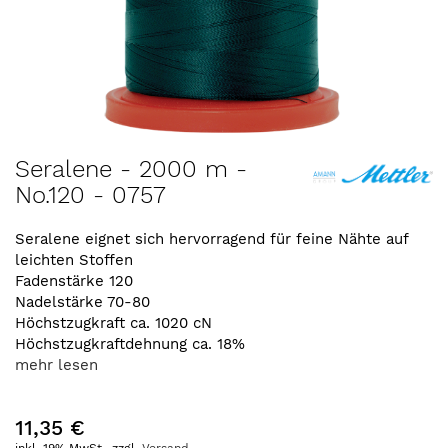
Zum
Seralene - 2000 m -
Anfang
No.120 - 0757
der
Bildergalerie
springen
Seralene eignet sich hervorragend für feine Nähte auf
leichten Stoffen
Fadenstärke 120
Nadelstärke 70-80
Höchstzugkraft ca. 1020 cN
Höchstzugkraftdehnung ca. 18%
mehr lesen
11,35 €