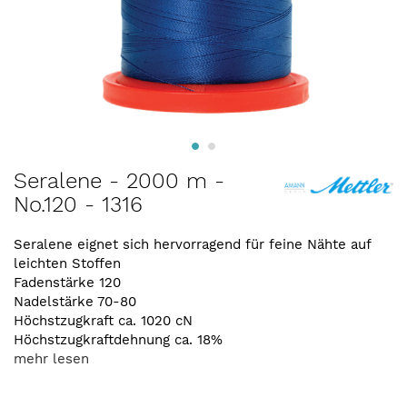
Zum
Seralene - 2000 m -
Anfang
No.120 - 1316
der
Bildergalerie
springen
Seralene eignet sich hervorragend für feine Nähte auf
leichten Stoffen
Fadenstärke 120
Nadelstärke 70-80
Höchstzugkraft ca. 1020 cN
Höchstzugkraftdehnung ca. 18%
mehr lesen