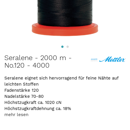
Zum
Seralene - 2000 m -
Anfang
No.120 - 4000
der
Bildergalerie
springen
Seralene eignet sich hervorragend für feine Nähte auf
leichten Stoffen
Fadenstärke 120
Nadelstärke 70-80
Höchstzugkraft ca. 1020 cN
Höchstzugkraftdehnung ca. 18%
mehr lesen