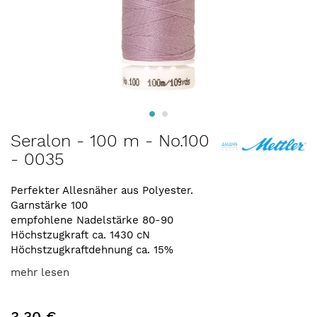
Zum
Seralon - 100 m - No.100
Anfang
- 0035
der
Bildergalerie
springen
Perfekter Allesnäher aus Polyester.
Garnstärke 100
empfohlene Nadelstärke 80-90
Höchstzugkraft ca. 1430 cN
Höchstzugkraftdehnung ca. 15%
mehr lesen
3,30 €