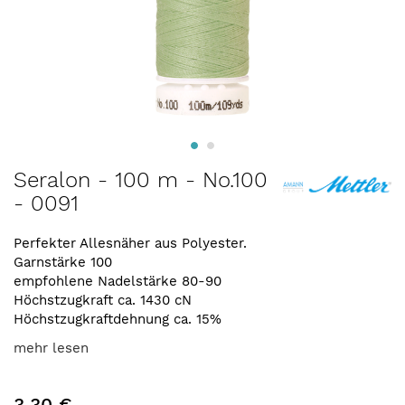
Zum
Seralon - 100 m - No.100
Anfang
- 0091
der
Bildergalerie
springen
Perfekter Allesnäher aus Polyester.
Garnstärke 100
empfohlene Nadelstärke 80-90
Höchstzugkraft ca. 1430 cN
Höchstzugkraftdehnung ca. 15%
mehr lesen
3,30 €