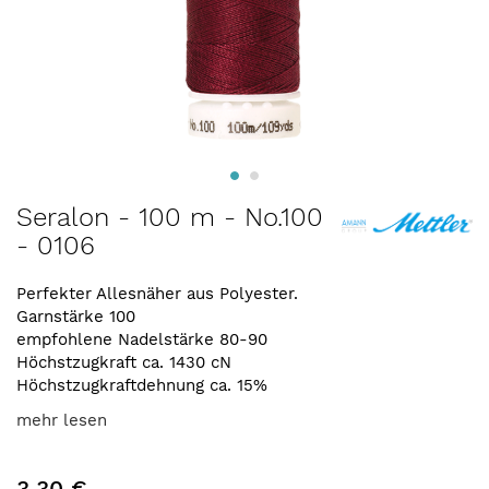
Zum
Seralon - 100 m - No.100
Anfang
- 0106
der
Bildergalerie
springen
Perfekter Allesnäher aus Polyester.
Garnstärke 100
empfohlene Nadelstärke 80-90
Höchstzugkraft ca. 1430 cN
Höchstzugkraftdehnung ca. 15%
mehr lesen
3,30 €