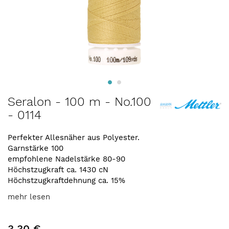
Zum
Seralon - 100 m - No.100
Anfang
- 0114
der
Bildergalerie
springen
Perfekter Allesnäher aus Polyester.
Garnstärke 100
empfohlene Nadelstärke 80-90
Höchstzugkraft ca. 1430 cN
Höchstzugkraftdehnung ca. 15%
mehr lesen
3,30 €