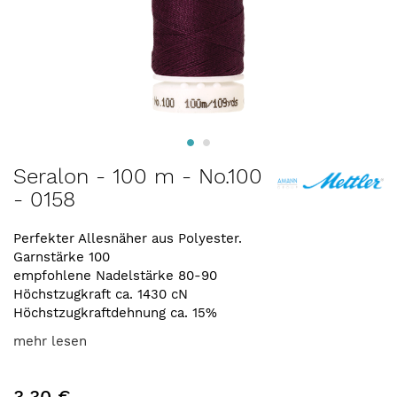
Zum
Seralon - 100 m - No.100
Anfang
- 0158
der
Bildergalerie
springen
Perfekter Allesnäher aus Polyester.
Garnstärke 100
empfohlene Nadelstärke 80-90
Höchstzugkraft ca. 1430 cN
Höchstzugkraftdehnung ca. 15%
mehr lesen
3,30 €