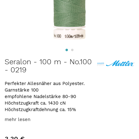
Zum
Seralon - 100 m - No.100
Anfang
- 0219
der
Bildergalerie
springen
Perfekter Allesnäher aus Polyester.
Garnstärke 100
empfohlene Nadelstärke 80-90
Höchstzugkraft ca. 1430 cN
Höchstzugkraftdehnung ca. 15%
mehr lesen
3,30 €