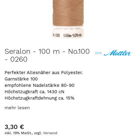
Zum
Seralon - 100 m - No.100
Anfang
- 0260
der
Bildergalerie
springen
Perfekter Allesnäher aus Polyester.
Garnstärke 100
empfohlene Nadelstärke 80-90
Höchstzugkraft ca. 1430 cN
Höchstzugkraftdehnung ca. 15%
mehr lesen
3,30 €
inkl. 19% MwSt., zzgl.
Versand