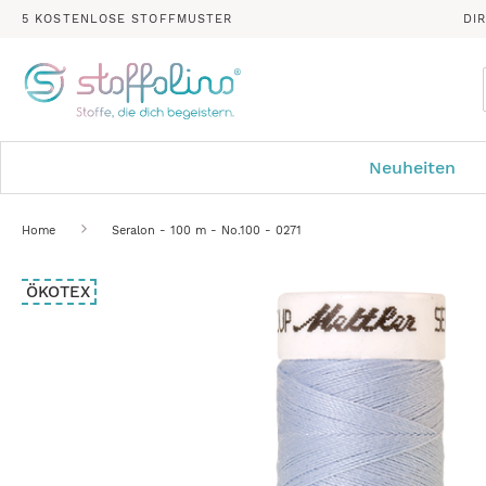
5 KOSTENLOSE STOFFMUSTER
DI
Neuheiten
Home
Seralon - 100 m - No.100 - 0271
Zum
ÖKOTEX
Ende
der
Bildergalerie
springen