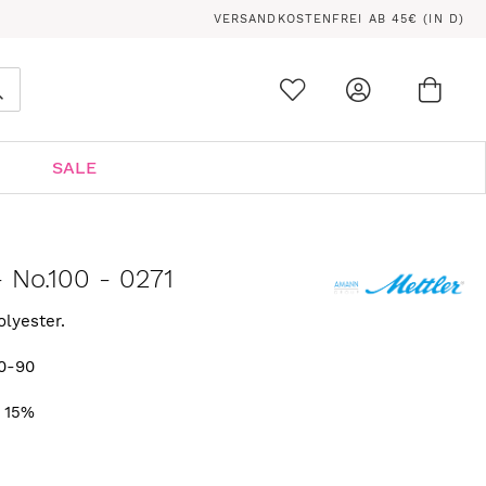
VERSANDKOSTENFREI AB 45€ (IN D)
Ware
0
Suche
SALE
 No.100 - 0271
olyester.
0-90
. 15%