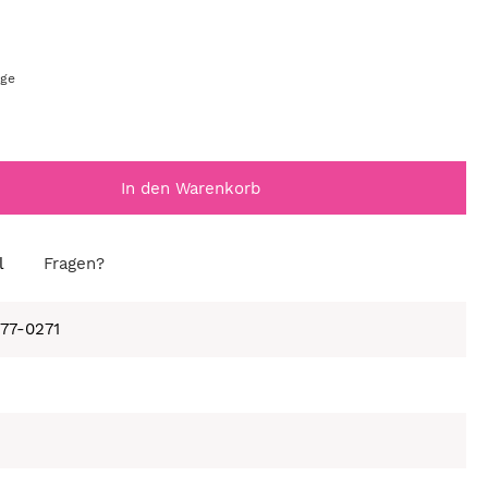
age
In den Warenkorb
l
Fragen?
677-0271