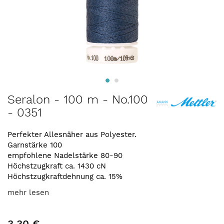
Zum
Seralon - 100 m - No.100
Anfang
- 0351
der
Bildergalerie
springen
Perfekter Allesnäher aus Polyester.
Garnstärke 100
empfohlene Nadelstärke 80-90
Höchstzugkraft ca. 1430 cN
Höchstzugkraftdehnung ca. 15%
mehr lesen
3,30 €