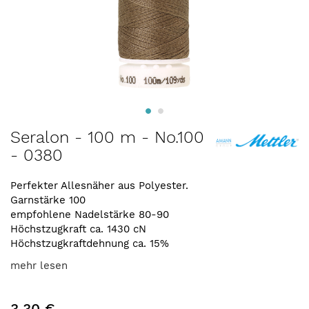
Zum
Seralon - 100 m - No.100
Anfang
- 0380
der
Bildergalerie
springen
Perfekter Allesnäher aus Polyester.
Garnstärke 100
empfohlene Nadelstärke 80-90
Höchstzugkraft ca. 1430 cN
Höchstzugkraftdehnung ca. 15%
mehr lesen
3,30 €