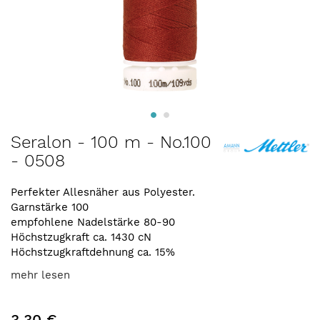
Zum
Seralon - 100 m - No.100
Anfang
- 0508
der
Bildergalerie
springen
Perfekter Allesnäher aus Polyester.
Garnstärke 100
empfohlene Nadelstärke 80-90
Höchstzugkraft ca. 1430 cN
Höchstzugkraftdehnung ca. 15%
mehr lesen
3,30 €