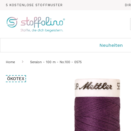
5 KOSTENLOSE STOFFMUSTER
DI
Neuheiten
Home
Seralon - 100 m - No.100 - 0575
Zum
ÖKOTEX
Ende
der
Bildergalerie
springen