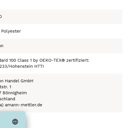
0
 Polyester
nn
ard 100 Class 1 by OEKO-TEX® zertifiziert:
233/Hohenstein HTTI
n Handel GmbH
str. 1
7 Bönnigheim
schland
(a) amann-mettler.de
ex