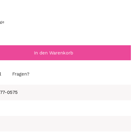
age
In den Warenkorb
l
Fragen?
677-0575