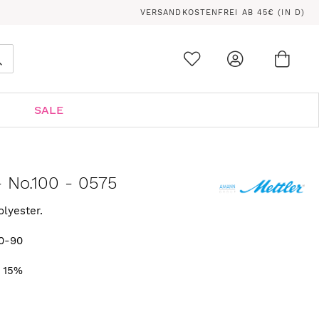
VERSANDKOSTENFREI AB 45€ (IN D)
Ware
0
Suche
SALE
- No.100 - 0575
olyester.
0-90
. 15%