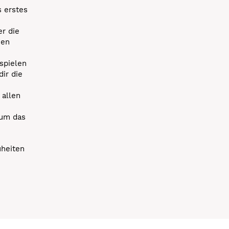
s erstes
r die
uen
spielen
dir die
 allen
 um das
uheiten