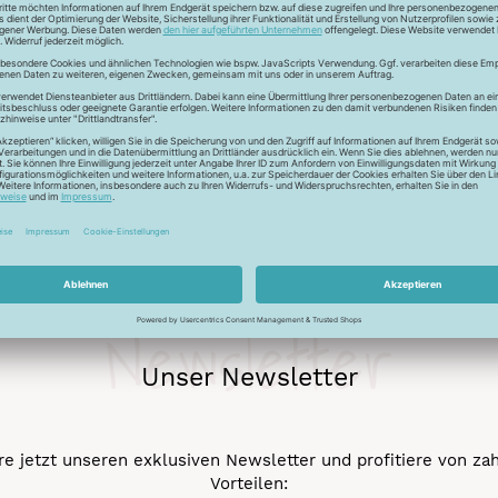
r auch Seide - Kleider machen Leute. Mit dem Universalfaden 
stigkeit und die idealen Gleiteigenschaftten machen den Allesnäh
eicht werden.
Newsletter
Unser Newsletter
e jetzt unseren exklusiven Newsletter und profitiere von za
Vorteilen: