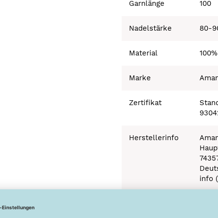
Garnlänge
100
Nadelstärke
80-9
Material
100%
Marke
Ama
Zertifikat
Stand
9304
Herstellerinfo
Aman
Haupt
7435
Deut
info 
Besonderheiten
Ökot