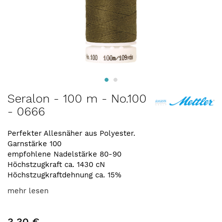
Zum
Seralon - 100 m - No.100
Anfang
- 0666
der
Bildergalerie
springen
Perfekter Allesnäher aus Polyester.
Garnstärke 100
empfohlene Nadelstärke 80-90
Höchstzugkraft ca. 1430 cN
Höchstzugkraftdehnung ca. 15%
mehr lesen
3,30 €