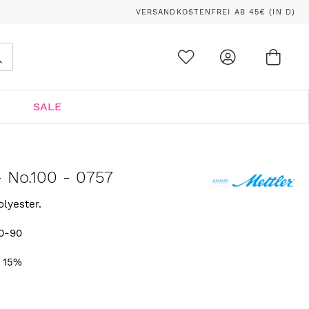
VERSANDKOSTENFREI AB 45€ (IN D)
Ware
0
Suche
SALE
- No.100 - 0757
olyester.
0-90
. 15%