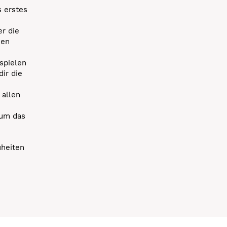
s erstes
r die
uen
spielen
dir die
 allen
 um das
uheiten