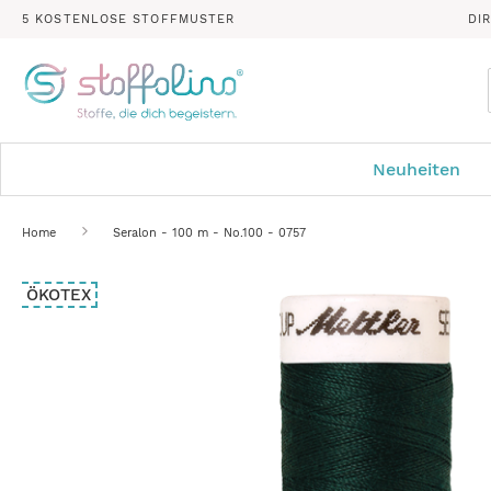
5 KOSTENLOSE STOFFMUSTER
DI
Neuheiten
Home
Seralon - 100 m - No.100 - 0757
Zum
ÖKOTEX
Ende
der
Bildergalerie
springen