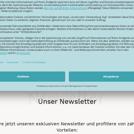
r auch Seide - Kleider machen Leute. Mit dem Universalfaden 
stigkeit und die idealen Gleiteigenschaftten machen den Allesnäh
eicht werden.
Newsletter
Unser Newsletter
e jetzt unseren exklusiven Newsletter und profitiere von za
Vorteilen: