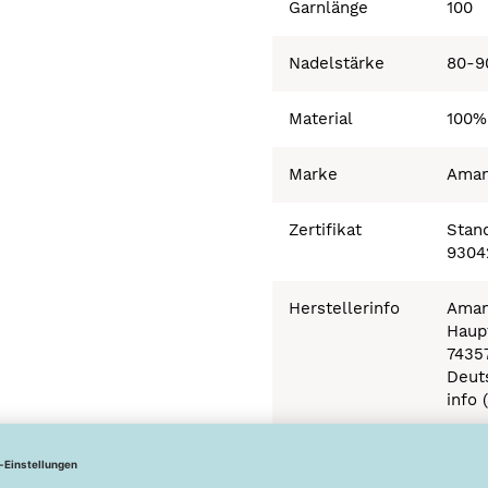
Garnlänge
100
Nadelstärke
80-9
Material
100%
Marke
Ama
Zertifikat
Stand
9304
Herstellerinfo
Aman
Haupt
7435
Deut
info 
Besonderheiten
Ökot