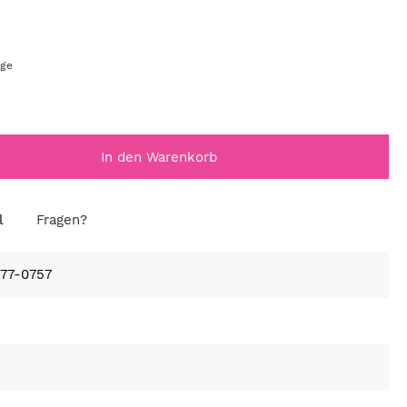
age
In den Warenkorb
l
Fragen?
677-0757