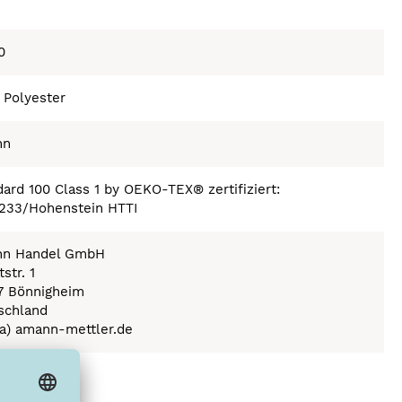
0
 Polyester
nn
ard 100 Class 1 by OEKO-TEX® zertifiziert:
233/Hohenstein HTTI
n Handel GmbH
str. 1
7 Bönnigheim
schland
(a) amann-mettler.de
ex