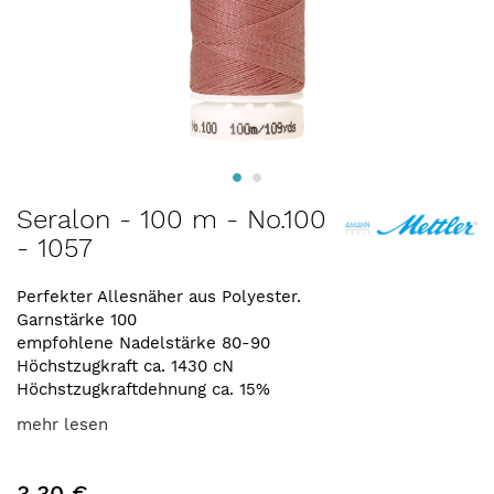
Zum
Seralon - 100 m - No.100
Anfang
- 1057
der
Bildergalerie
springen
Perfekter Allesnäher aus Polyester.
Garnstärke 100
empfohlene Nadelstärke 80-90
Höchstzugkraft ca. 1430 cN
Höchstzugkraftdehnung ca. 15%
mehr lesen
3,30 €