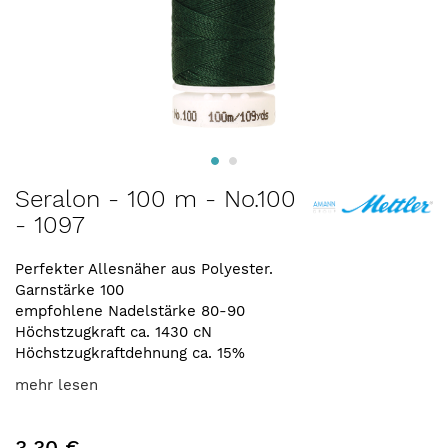
Zum
Seralon - 100 m - No.100
Anfang
- 1097
der
Bildergalerie
springen
Perfekter Allesnäher aus Polyester.
Garnstärke 100
empfohlene Nadelstärke 80-90
Höchstzugkraft ca. 1430 cN
Höchstzugkraftdehnung ca. 15%
mehr lesen
3,30 €