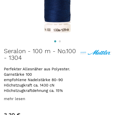
Zum
Seralon - 100 m - No.100
Anfang
- 1304
der
Bildergalerie
springen
Perfekter Allesnäher aus Polyester.
Garnstärke 100
empfohlene Nadelstärke 80-90
Höchstzugkraft ca. 1430 cN
Höchstzugkraftdehnung ca. 15%
mehr lesen
3,30 €