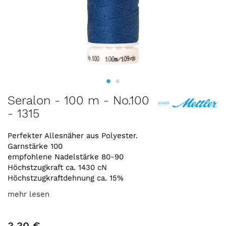
Zum
Seralon - 100 m - No.100
Anfang
- 1315
der
Bildergalerie
springen
Perfekter Allesnäher aus Polyester.
Garnstärke 100
empfohlene Nadelstärke 80-90
Höchstzugkraft ca. 1430 cN
Höchstzugkraftdehnung ca. 15%
mehr lesen
3,30 €