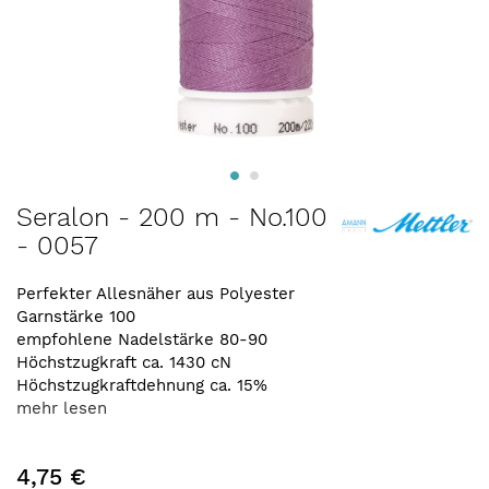
Zum
Seralon - 200 m - No.100
Anfang
- 0057
der
Bildergalerie
springen
Perfekter Allesnäher aus Polyester
Garnstärke 100
empfohlene Nadelstärke 80-90
Höchstzugkraft ca. 1430 cN
Höchstzugkraftdehnung ca. 15%
mehr lesen
4,75 €