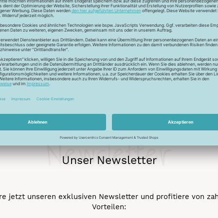
r auch Seide - Kleider machen Leute. Mit dem Universalfaden 
stigkeit und die idealen Gleiteigenschaftten machen den Allesnäh
eicht werden.
Newsletter
Unser Newsletter
e jetzt unseren exklusiven Newsletter und profitiere von za
Vorteilen: