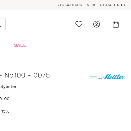
VERSANDKOSTENFREI AB 45€ (IN D)
Ware
0
Suche
SALE
- No.100 - 0075
olyester
0-90
. 15%