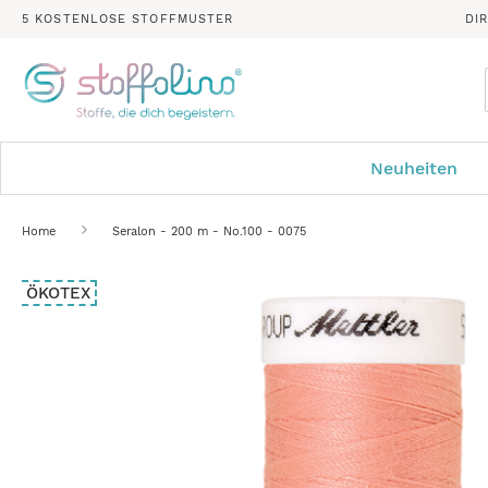
5 KOSTENLOSE STOFFMUSTER
DI
Neuheiten
Home
Seralon - 200 m - No.100 - 0075
Zum
ÖKOTEX
Ende
der
Bildergalerie
springen