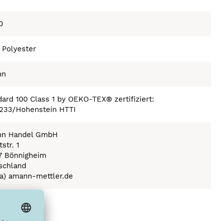
0
 Polyester
nn
ard 100 Class 1 by OEKO-TEX® zertifiziert:
233/Hohenstein HTTI
n Handel GmbH
str. 1
7 Bönnigheim
schland
(a) amann-mettler.de
ex