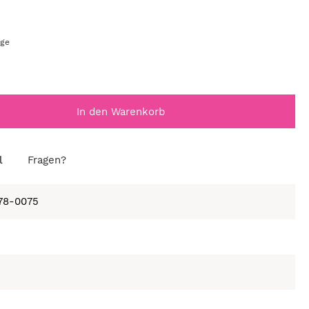
age
In den Warenkorb
l
Fragen?
678-0075