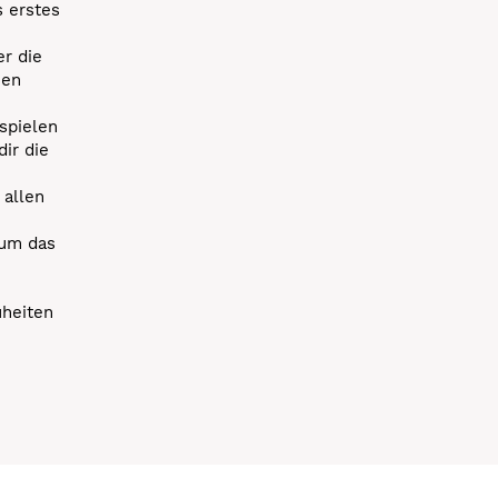
s erstes
r die
uen
spielen
dir die
 allen
 um das
uheiten