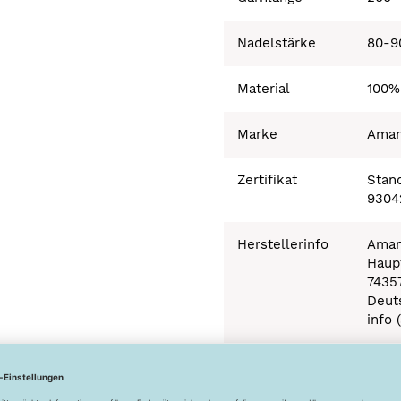
Nadelstärke
80-9
Material
100%
Marke
Ama
Zertifikat
Stand
9304
Herstellerinfo
Aman
Haupt
7435
Deut
info 
Besonderheiten
Ökot