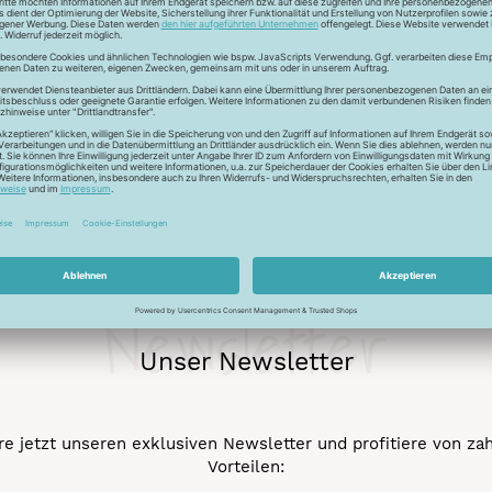
r auch Seide - Kleider machen Leute. Mit dem Universalfaden 
stigkeit und die idealen Gleiteigenschaftten machen den Allesnäh
eicht werden.
Newsletter
Unser Newsletter
e jetzt unseren exklusiven Newsletter und profitiere von za
Vorteilen: