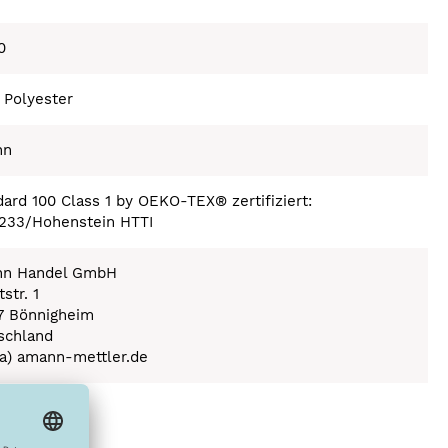
0
 Polyester
nn
ard 100 Class 1 by OEKO-TEX® zertifiziert:
233/Hohenstein HTTI
n Handel GmbH
str. 1
7 Bönnigheim
schland
(a) amann-mettler.de
ex