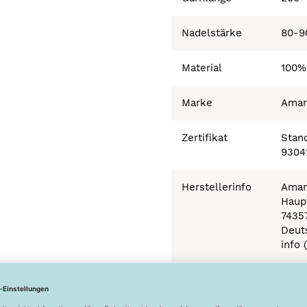
Nadelstärke
80-9
Material
100%
Marke
Ama
Zertifikat
Stand
9304
Herstellerinfo
Aman
Haupt
7435
Deut
info 
Besonderheiten
Ökot