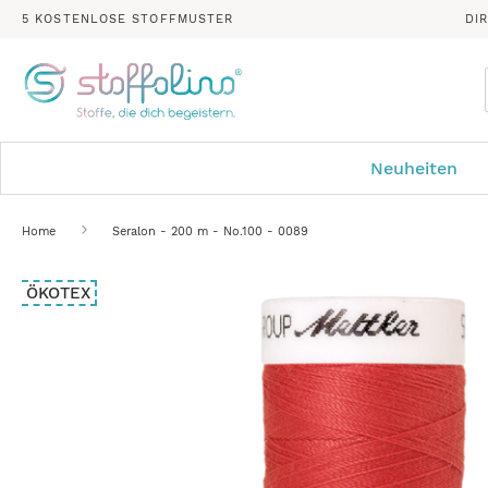
5 KOSTENLOSE STOFFMUSTER
DI
Neuheiten
Home
Seralon - 200 m - No.100 - 0089
Zum
ÖKOTEX
Ende
der
Bildergalerie
springen