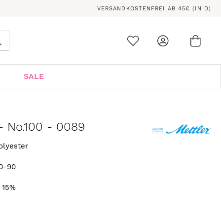
VERSANDKOSTENFREI AB 45€ (IN D)
Ware
0
Suche
SALE
- No.100 - 0089
olyester
0-90
. 15%