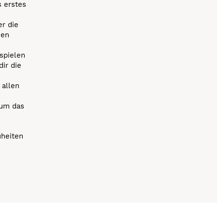
s erstes
r die
uen
spielen
dir die
 allen
 um das
uheiten