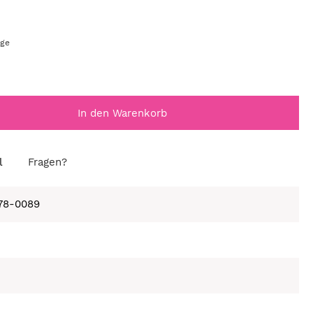
age
In den Warenkorb
l
Fragen?
678-0089