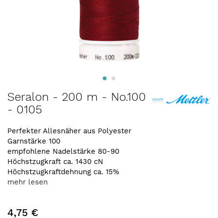
Zum
Seralon - 200 m - No.100
Anfang
- 0105
der
Bildergalerie
springen
Perfekter Allesnäher aus Polyester
Garnstärke 100
empfohlene Nadelstärke 80-90
Höchstzugkraft ca. 1430 cN
Höchstzugkraftdehnung ca. 15%
mehr lesen
4,75 €