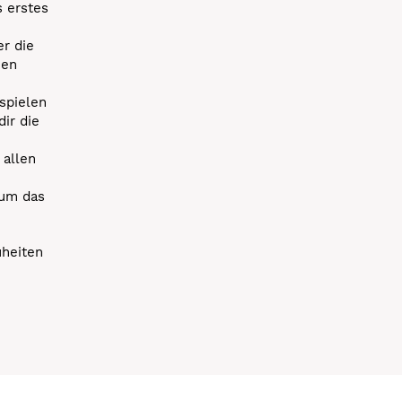
s erstes
r die
uen
spielen
dir die
 allen
 um das
uheiten