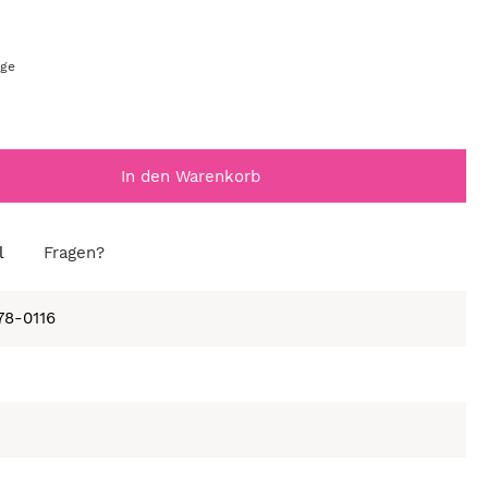
age
In den Warenkorb
l
Fragen?
78-0116