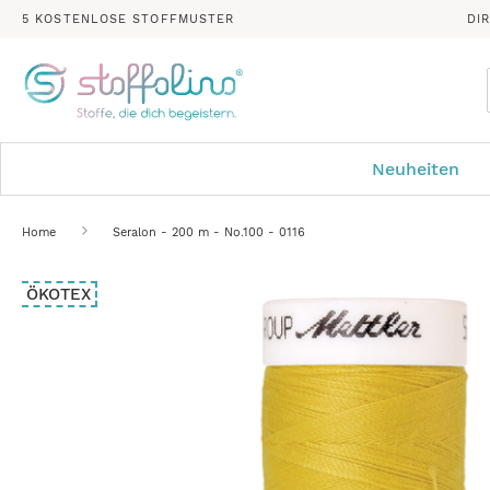
5 KOSTENLOSE STOFFMUSTER
DI
Neuheiten
Home
Seralon - 200 m - No.100 - 0116
Zum
ÖKOTEX
Ende
der
Bildergalerie
springen