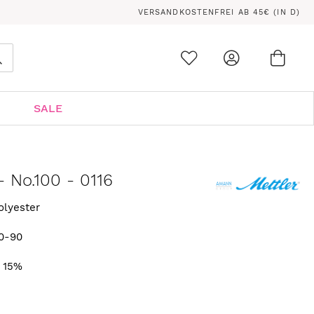
VERSANDKOSTENFREI AB 45€ (IN D)
Ware
0
Suche
SALE
 No.100 - 0116
olyester
0-90
. 15%