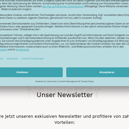
r auch Seide - Kleider machen Leute. Mit dem Universalfaden 
stigkeit und die idealen Gleiteigenschaftten machen den Allesnäh
eicht werden.
Newsletter
Unser Newsletter
e jetzt unseren exklusiven Newsletter und profitiere von za
Vorteilen: