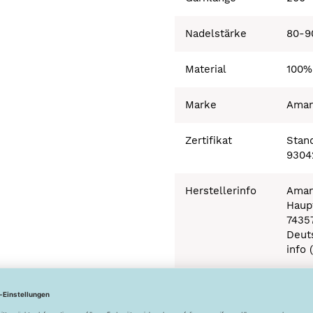
Nadelstärke
80-9
Material
100%
Marke
Ama
Zertifikat
Stand
9304
Herstellerinfo
Aman
Haupt
7435
Deut
info 
Besonderheiten
Ökot