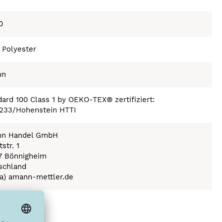
0
 Polyester
nn
ard 100 Class 1 by OEKO-TEX® zertifiziert:
233/Hohenstein HTTI
n Handel GmbH
str. 1
7 Bönnigheim
schland
(a) amann-mettler.de
ex