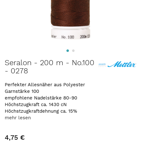
Zum
Seralon - 200 m - No.100
Anfang
- 0278
der
Bildergalerie
springen
Perfekter Allesnäher aus Polyester
Garnstärke 100
empfohlene Nadelstärke 80-90
Höchstzugkraft ca. 1430 cN
Höchstzugkraftdehnung ca. 15%
mehr lesen
4,75 €