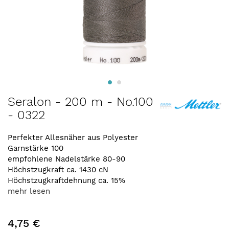
Zum
Seralon - 200 m - No.100
Anfang
- 0322
der
Bildergalerie
springen
Perfekter Allesnäher aus Polyester
Garnstärke 100
empfohlene Nadelstärke 80-90
Höchstzugkraft ca. 1430 cN
Höchstzugkraftdehnung ca. 15%
mehr lesen
4,75 €