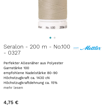
Zum
Seralon - 200 m - No.100
Anfang
- 0327
der
Bildergalerie
springen
Perfekter Allesnäher aus Polyester
Garnstärke 100
empfohlene Nadelstärke 80-90
Höchstzugkraft ca. 1430 cN
Höchstzugkraftdehnung ca. 15%
mehr lesen
4,75 €