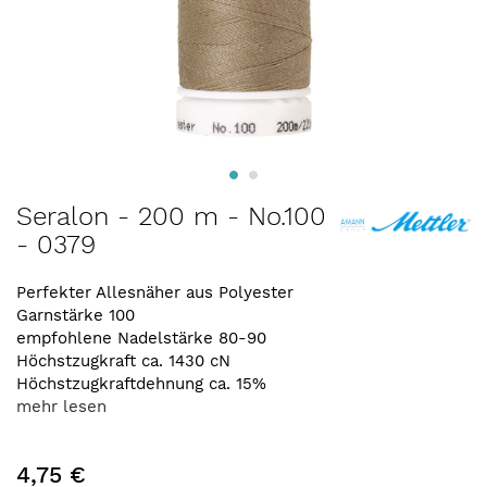
Zum
Seralon - 200 m - No.100
Anfang
- 0379
der
Bildergalerie
springen
Perfekter Allesnäher aus Polyester
Garnstärke 100
empfohlene Nadelstärke 80-90
Höchstzugkraft ca. 1430 cN
Höchstzugkraftdehnung ca. 15%
mehr lesen
4,75 €