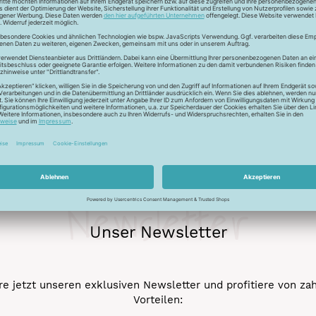
r auch Seide - Kleider machen Leute. Mit dem Universalfaden 
stigkeit und die idealen Gleiteigenschaftten machen den Allesnäh
eicht werden.
Newsletter
Unser Newsletter
e jetzt unseren exklusiven Newsletter und profitiere von za
Vorteilen: