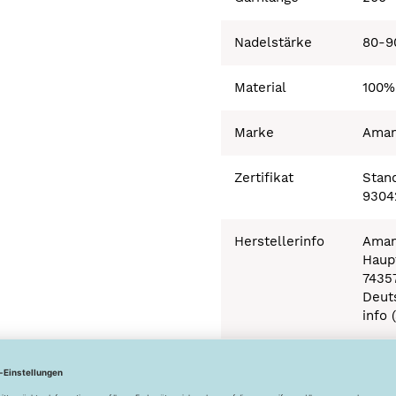
Nadelstärke
80-9
Material
100%
Marke
Ama
Zertifikat
Stand
9304
Herstellerinfo
Aman
Haupt
7435
Deut
info 
Besonderheiten
Ökot