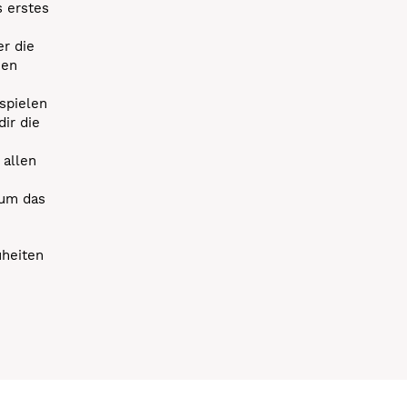
s erstes
r die
uen
spielen
dir die
 allen
 um das
uheiten