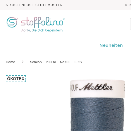
5 KOSTENLOSE STOFFMUSTER
DI
Neuheiten
Home
Seralon - 200 m - No.100 - 0392
Zum
ÖKOTEX
Ende
der
Bildergalerie
springen