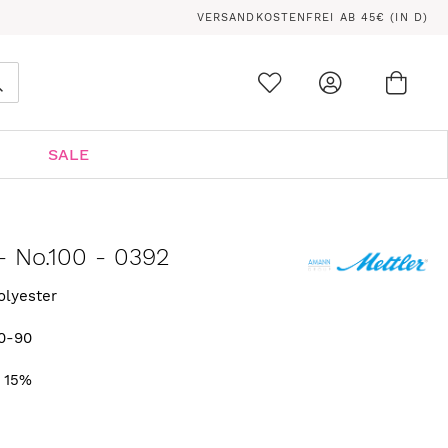
VERSANDKOSTENFREI AB 45€ (IN D)
Ware
0
Suche
SALE
- No.100 - 0392
olyester
0-90
. 15%