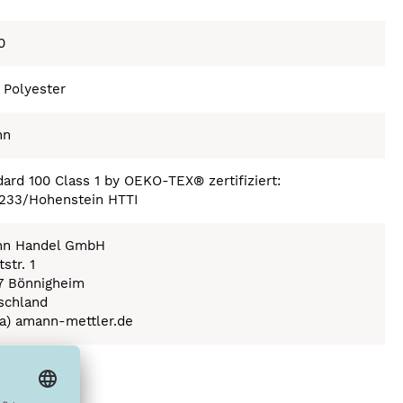
0
 Polyester
nn
ard 100 Class 1 by OEKO-TEX® zertifiziert:
233/Hohenstein HTTI
n Handel GmbH
str. 1
7 Bönnigheim
schland
(a) amann-mettler.de
ex