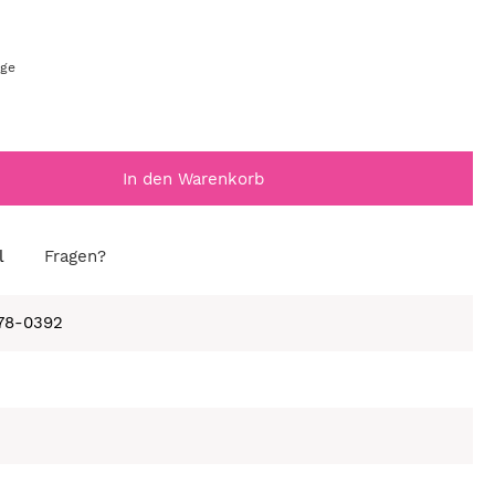
age
In den Warenkorb
l
Fragen?
678-0392